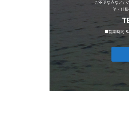
ご不明な点などが
竿・仕掛
T
■営業時間 8: